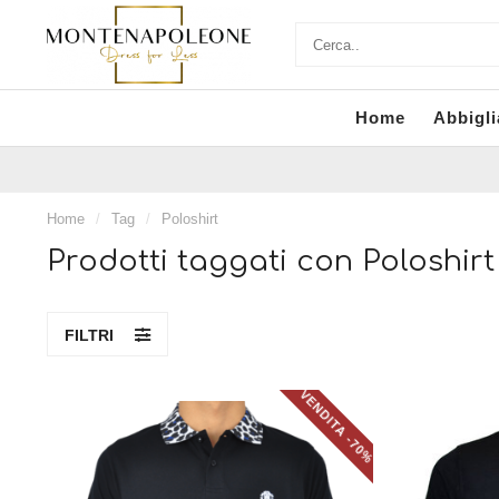
Home
Abbigl
Home
/
Tag
/
Poloshirt
Prodotti taggati con Poloshirt
FILTRI
VENDITA -70%