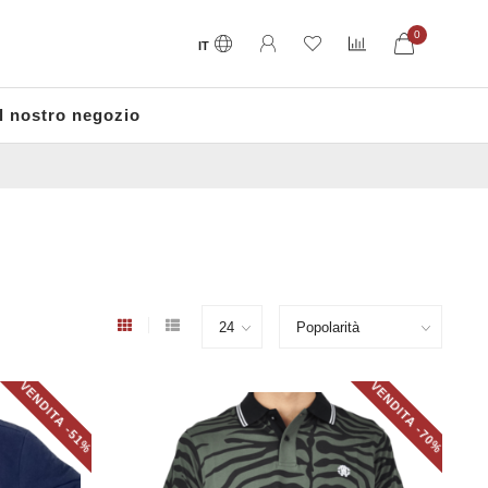
0
IT
Il nostro negozio
VENDITA -51%
VENDITA -70%