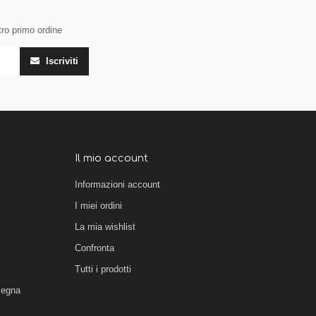
tro primo ordine
Iscriviti
Il mio account
Informazioni account
I miei ordini
La mia wishlist
Confronta
Tutti i prodotti
segna