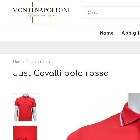
Home
Abbigl
Home
/
polo rossa
Just Cavalli polo rossa