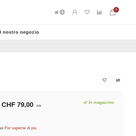
0
IT
Il nostro negozio
In magazzino
CHF 79,00
IVA
sso
Per saperne di più..