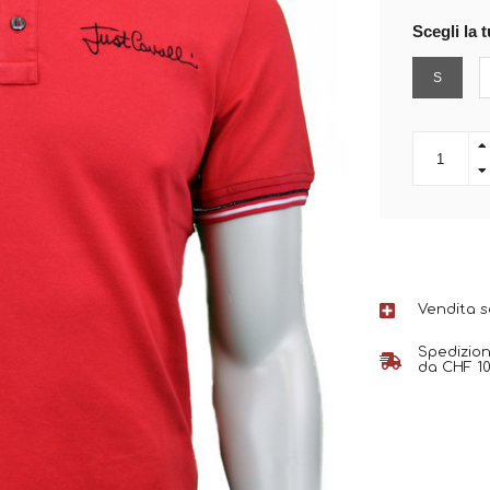
Scegli la t
S
Vendita 
Spedizion
da CHF 10