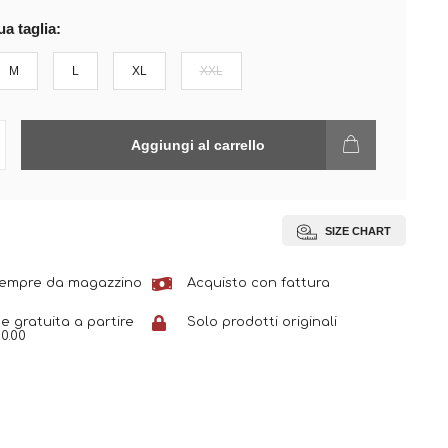
ua taglia:
M
L
XL
XXL
Aggiungi al carrello
SIZE CHART
sempre da magazzino
Acquisto con fattura
e gratuita a partire
Solo prodotti originali
0.00