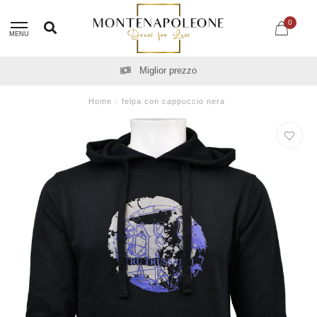
0
MENU
Miglior prezzo
Home
/
felpa con cappuccio nera