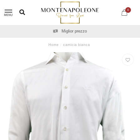
0
MENU
Spedizione gratuita a partire da CHF 100.00
Home
/
camicia bianca