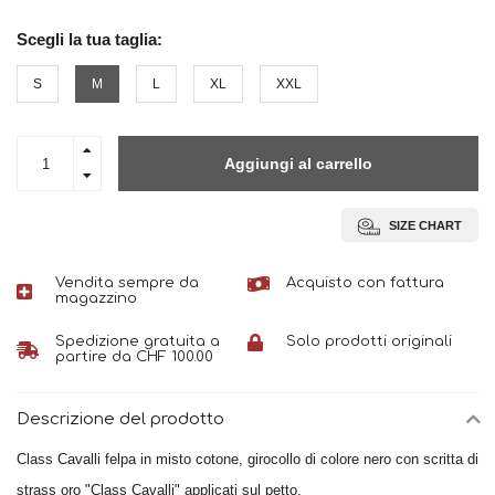
Scegli la tua taglia:
S
M
L
XL
XXL
Aggiungi al carrello
SIZE CHART
Vendita sempre da
Acquisto con fattura
magazzino
Spedizione gratuita a
Solo prodotti originali
partire da CHF 100.00
Descrizione del prodotto
Class Cavalli felpa in misto cotone, girocollo di colore nero con scritta di
strass oro "Class Cavalli" applicati sul petto.