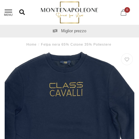
0
MENU
Miglior prezzo
Home
/
Felpa nera 65% Cotone 35% Poliestere