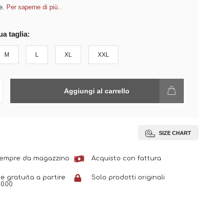
e.
Per saperne di più..
ua taglia:
M
L
XL
XXL
Aggiungi al carrello
SIZE CHART
sempre da magazzino
Acquisto con fattura
e gratuita a partire
Solo prodotti originali
0.00