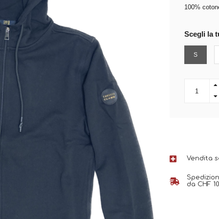
100% coton
Scegli la t
S
Vendita 
Spedizion
da CHF 10