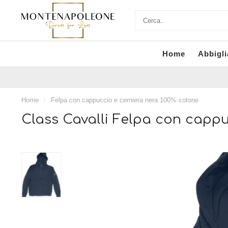
Home
Abbigl
Home
/
Felpa con cappuccio e cerniera nera 100% cotone
Class Cavalli Felpa con cappu