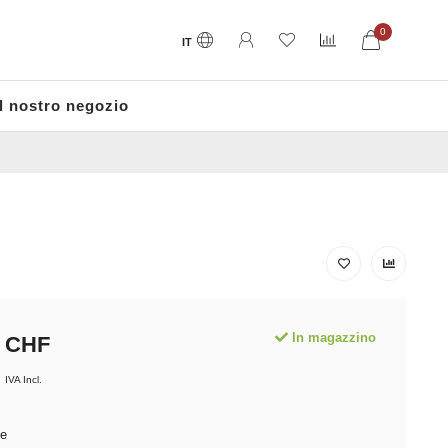
0
IT
Il nostro negozio
Spedizione gratuita a partire da CH
In magazzino
CHF
IVA Incl.
ge