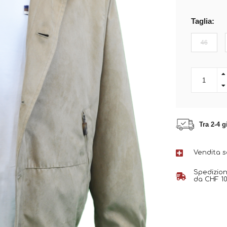
Taglia:
46
Tra 2-4 g
Vendita 
Spedizion
da CHF 10