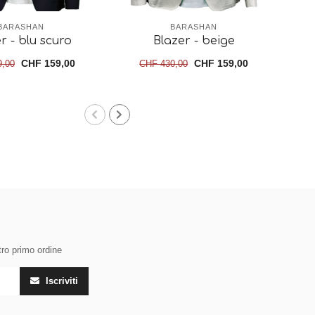
BARASHAN
BARASHAN
r - blu scuro
Blazer - beige
Gi
CHF 159,00
CHF 159,00
9,00
CHF 430,00
tro primo ordine
Iscriviti