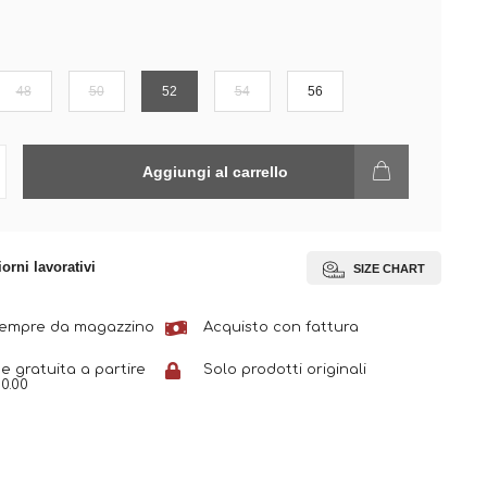
48
50
52
54
56
Aggiungi al carrello
iorni lavorativi
SIZE CHART
sempre da magazzino
Acquisto con fattura
e gratuita a partire
Solo prodotti originali
0.00