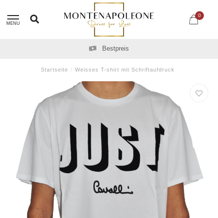
0
MENU
Bestpreis
Startseite
/
Weisses T-shirt mit Schriftaufdruck