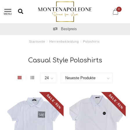
0
MENU
Bestpreis
Startseite
/
Herrenbekleidung
/
Poloshirts
Casual Style Poloshirts
SALE -51%
SALE -51%