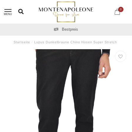
0
MENU
Bestpreis
Startseite
/
Lupus Dunkelbraune Chino Hosen Super Stretch