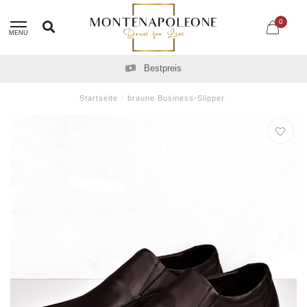
0
MENU
Bestpreis
Startseite
/
braune Business-Slipper