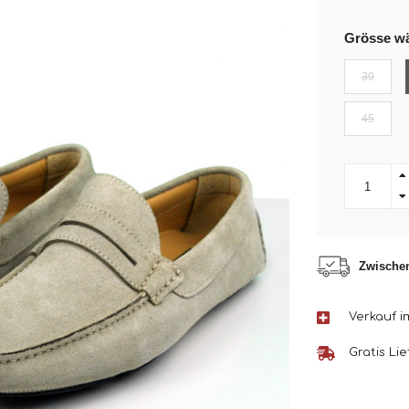
Grösse wä
39
45
Zwischen
Verkauf 
Gratis Li