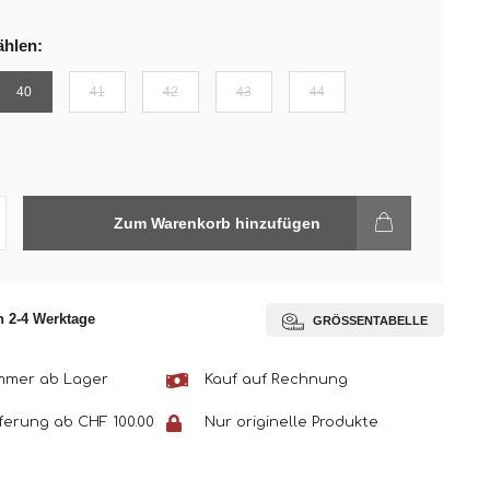
hlen:
40
41
42
43
44
Zum Warenkorb hinzufügen
 2-4 Werktage
GRÖSSENTABELLE
immer ab Lager
Kauf auf Rechnung
eferung ab CHF 100.00
Nur originelle Produkte