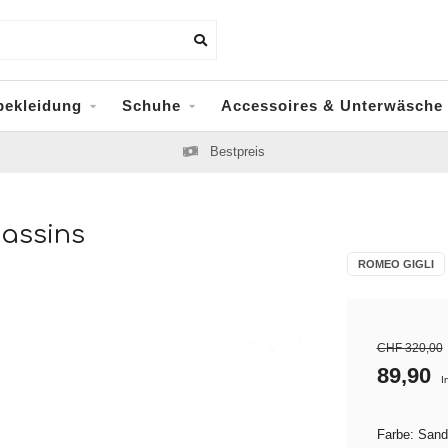
bekleidung
Schuhe
Accessoires & Unterwäsche
Bestpreis
assins
ROMEO GIGLI
CHF 320,00
89,90
I
Farbe: San