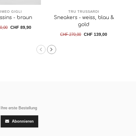
OMEO GIGLI
TRU TRUSSARDI
sins - braun
Sneakers - weiss, blau &
M
gold
CHF 89,90
0,00
CHF 139,00
CHF 270,00
hre erste Bestellung
Abonnieren