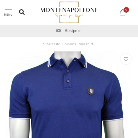
0
MENU
Bestpreis
Startseite
/
blaues Poloshirt