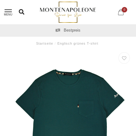
0
MENU
Bestpreis
Startseite
/
Englisch grünes T-shirt